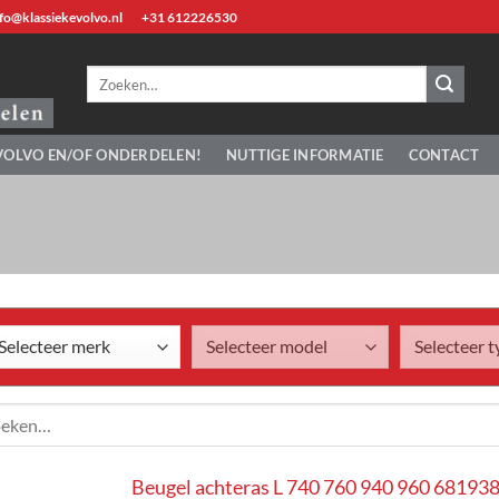
fo@klassiekevolvo.nl
+31 612226530
Zoeken
naar:
VOLVO EN/OF ONDERDELEN!
NUTTIGE INFORMATIE
CONTACT
en
Beugel achteras L 740 760 940 960 68193