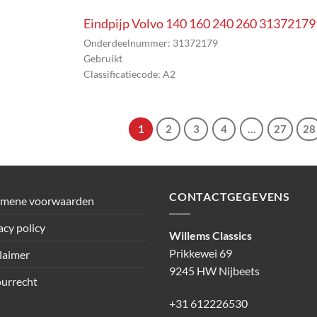
Eindpijp Volvo 140 160 240 260 31372179
Onderdeelnummer: 31372179
Gebruikt
Classificatiecode: A2
1
2
3
4
…
27
28
CONTACTGEGEVENS
emene voorwaarden
acy policy
Willems Classics
Prikkewei 69
laimer
9245 HW Nijbeets
urrecht
+31 612226530