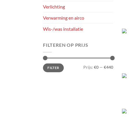
Verlichting
Verwarming en airco
Wis-/was installatie
FILTEREN OP PRIJS
Min.
Max.
Prijs:
€0
—
€440
FILTER
prijs
prijs