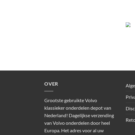
OVER
Alg
Priv
Grootste gebruikte Volvo
klassieker onderdelen depot van
Disc
Nederland! Dagelijkse verzending
Reto
van Volvo onderdelen door heel
Europa. Het adres voor al uw