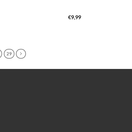
€
9,99
29