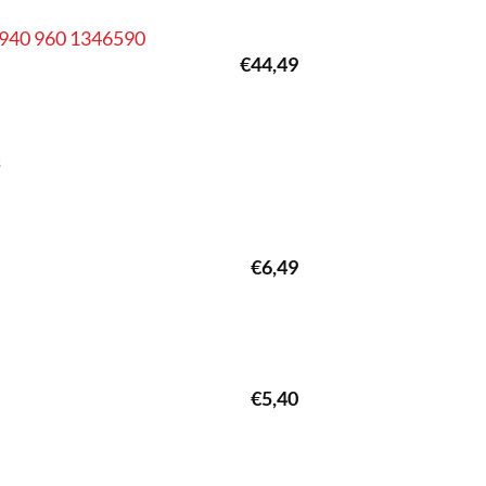
0 940 960 1346590
€
44,49
s
€
6,49
€
5,40