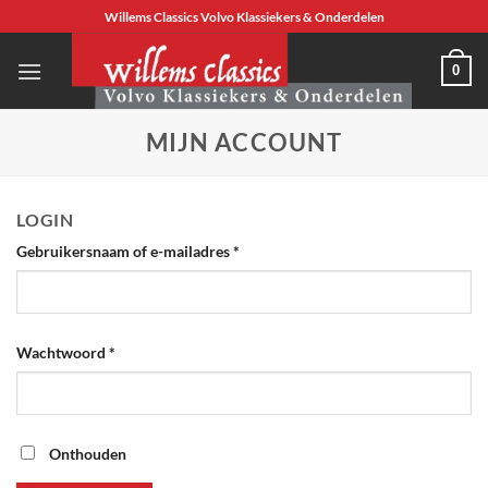
Ga
Willems Classics Volvo Klassiekers & Onderdelen
naar
inhoud
0
MIJN ACCOUNT
LOGIN
Vereist
Gebruikersnaam of e-mailadres
*
Vereist
Wachtwoord
*
Onthouden