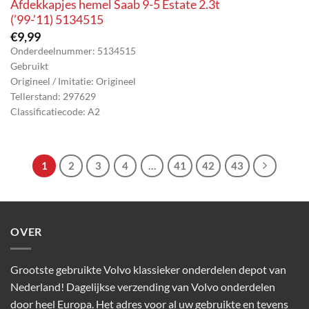
Afdekkapjes hemel Saab 9-5 Estate 2.3t
(’99-’11) 5134515
€
9,99
Onderdeelnummer: 5134515
Gebruikt
Origineel / Imitatie: Origineel
Tellerstand: 297629
Classificatiecode: A2
1
2
3
4
…
41
42
43
OVER
Grootste gebruikte Volvo klassieker onderdelen depot van
Nederland! Dagelijkse verzending van Volvo onderdelen
door heel Europa. Het adres voor al uw gebruikte en tevens