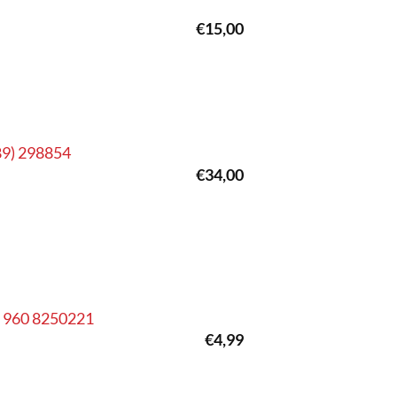
€
15,00
’89) 298854
€
34,00
0 960 8250221
€
4,99