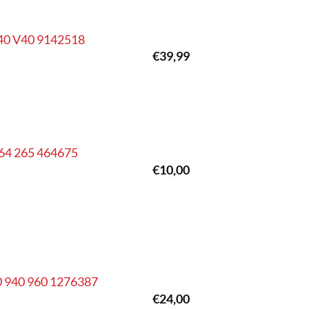
S40 V40 9142518
€
39,99
 264 265 464675
€
10,00
0 940 960 1276387
€
24,00