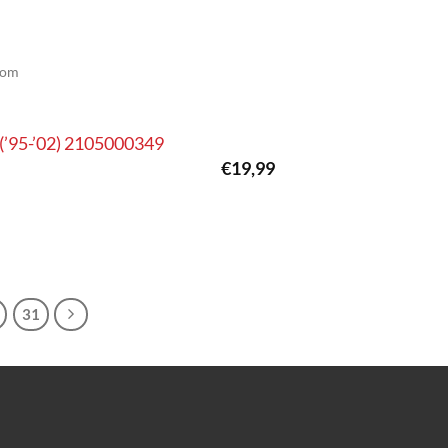
com
(’95-’02) 2105000349
€
19,99
31