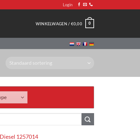
Login
0
WINKELWAGEN /
€
0,00
 Diesel 1257014