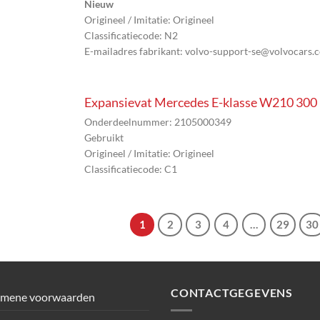
Nieuw
Origineel / Imitatie: Origineel
Classificatiecode: N2
E-mailadres fabrikant: volvo-support-se@volvocars.
Expansievat Mercedes E-klasse W210 300 
Onderdeelnummer: 2105000349
Gebruikt
Origineel / Imitatie: Origineel
Classificatiecode: C1
1
2
3
4
…
29
30
CONTACTGEGEVENS
emene voorwaarden