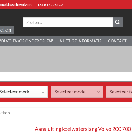
fo@klassiekevolvo.nl
+31 612226530
Zoeken
naar:
VOLVO EN/OF ONDERDELEN!
NUTTIGE INFORMATIE
CONTACT
en
Aansluiting koelwaterslang Volvo 200 700