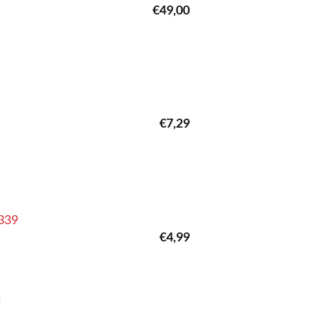
€
49,00
€
7,29
7339
€
4,99
s