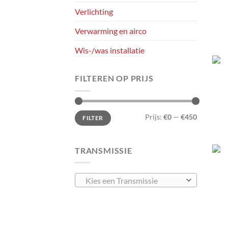
Verlichting
Verwarming en airco
Wis-/was installatie
FILTEREN OP PRIJS
Min.
Max.
Prijs:
€0
—
€450
FILTER
prijs
prijs
TRANSMISSIE
Kies een Transmissie