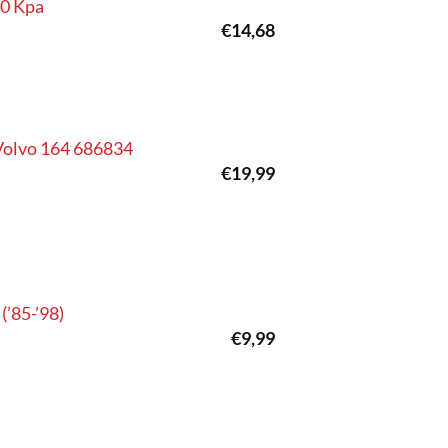
50 Kpa
€
14,68
 Volvo 164 686834
€
19,99
(’85-’98)
€
9,99