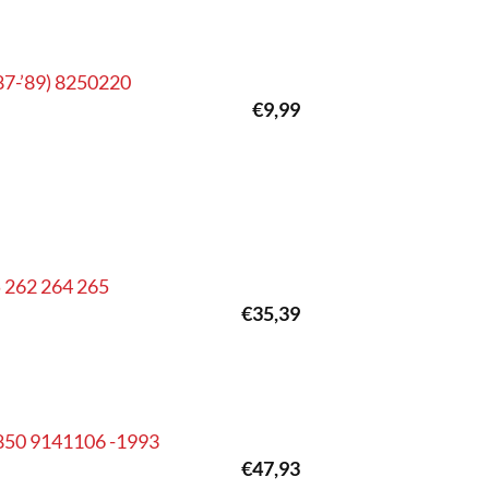
87-’89) 8250220
€
9,99
5 262 264 265
€
35,39
o 850 9141106 -1993
€
47,93