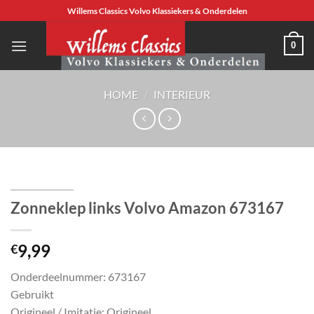
Ga
Willems Classics Volvo Klassiekers & Onderdelen
naar
inhoud
0
HOME
/
INTERIEUR
Zonneklep links Volvo Amazon 673167
9,99
€
Onderdeelnummer: 673167
Gebruikt
Origineel / Imitatie: Origineel