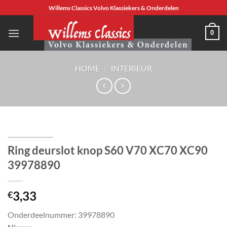
Ga
Willems Classics Volvo Klassiekers & Onderdelen
naar
inhoud
0
HOME
/
INTERIEUR
Ring deurslot knop S60 V70 XC70 XC90
39978890
3,33
€
Onderdeelnummer: 39978890