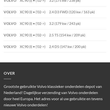
VOLVO
XC90 (I) • ('02->)
3.2 (175 kw / 238 pk)
VOLVO
XC90 (I) • ('02->)
2.4 D3 FWD (120 kw / 163 pk)
VOLVO
XC90 (I) • ('02->)
3.2 (179 kw / 243 pk)
VOLVO
XC90 (I) • ('02->)
2.5 T5 (154 kw / 209 pk)
VOLVO
XC90 (I) • ('02->)
2.4 D5 (147 kw / 200 pk)
OVER
Grootste gebruikte Volvo klassieker onderdelen depot van
Nederland! Dagelijkse verzending van Volvo onderdelen
door heel Europa. Het adres voor al uw gebruikte en tevens
nieuwe Volvo onderdelen!