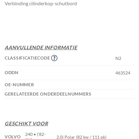
Verbinding cilinderkop-schutbord
AANVULLENDE INFORMATIE
CLASSIFICATIECODE
N2
ODDN
463524
OE-NUMMER
GERELATEERDE ONDERDEELNUMMERS
GESCHIKT VOOR
240 • ('82-
VOLVO
2.0i Polar (82 kw / 111 pk)