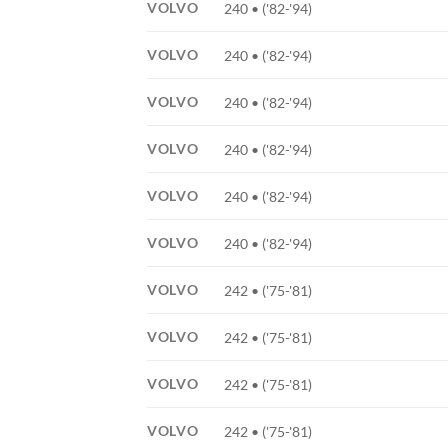
VOLVO
240 • ('82-'94)
VOLVO
240 • ('82-'94)
VOLVO
240 • ('82-'94)
VOLVO
240 • ('82-'94)
VOLVO
240 • ('82-'94)
VOLVO
240 • ('82-'94)
VOLVO
242 • ('75-'81)
VOLVO
242 • ('75-'81)
VOLVO
242 • ('75-'81)
VOLVO
242 • ('75-'81)