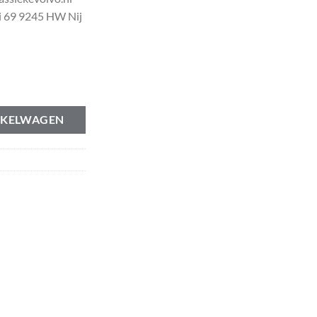
ei 69 9245 HW Nij
mm universeel meter aantal
NKELWAGEN