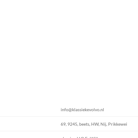
info@klassiekevolvo.nl
69, 9245, beets, HW, Nij, Prikkewei