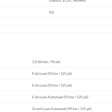
classics, V.O.F., Willems
N2
2.0 (66 kw / 90 pk)
E de Luxe (92 kw / 125 pk)
E de Luxe (92 kw / 125 pk)
E de Luxe Automaat (92 kw / 125 pk)
Grand Luxe Automaat (99 kw / 135 pk)