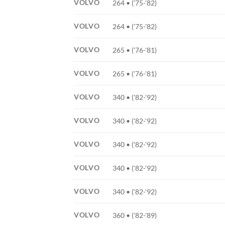
VOLVO
264 • ('75-'82)
VOLVO
264 • ('75-'82)
VOLVO
265 • ('76-'81)
VOLVO
265 • ('76-'81)
VOLVO
340 • ('82-'92)
VOLVO
340 • ('82-'92)
VOLVO
340 • ('82-'92)
VOLVO
340 • ('82-'92)
VOLVO
340 • ('82-'92)
VOLVO
360 • ('82-'89)