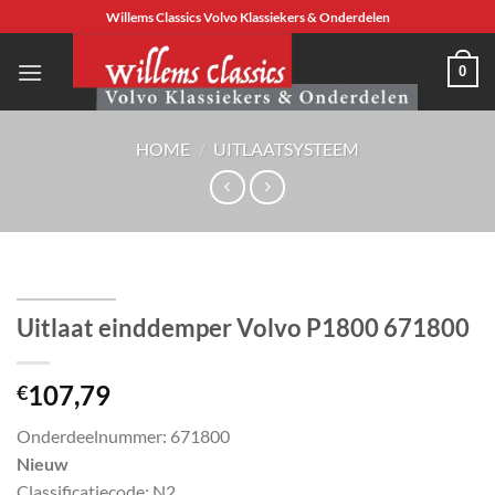
Ga
Willems Classics Volvo Klassiekers & Onderdelen
naar
inhoud
0
HOME
/
UITLAATSYSTEEM
Uitlaat einddemper Volvo P1800 671800
107,79
€
Onderdeelnummer: 671800
Nieuw
Classificatiecode: N2