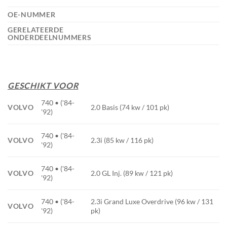
OE-NUMMER
GERELATEERDE
ONDERDEELNUMMERS
GESCHIKT VOOR
740 • ('84-
VOLVO
2.0 Basis (74 kw / 101 pk)
'92)
740 • ('84-
VOLVO
2.3i (85 kw / 116 pk)
'92)
740 • ('84-
VOLVO
2.0 GL Inj. (89 kw / 121 pk)
'92)
740 • ('84-
2.3i Grand Luxe Overdrive (96 kw / 131
VOLVO
'92)
pk)