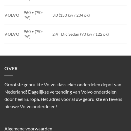
960 • ('90-
VOLVO
3.0 (150 kw / 204 pk)
'96)
960 • ('90-
VOLVO
2.4 TDic Sedan (90 kw / 122 pk)
'96)
OVER
Grootste gebruikte Volvo klassieker onderdelen depot van
Nederland! Dagelijkse verzending van Volvo onderdelen
door heel Europa. Het adres voor al uw gebruikte en tevens
nieuwe Volvo onderdelen!
Algemene voorwaarden