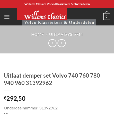
Ga
Willems Classics Volvo Klassiekers & Onderdelen
naar
inhoud
0
HOME
/
UITLAATSYSTEEM
Uitlaat demper set Volvo 740 760 780
940 960 31392962
292,50
€
Onderdeelnummer: 31392962