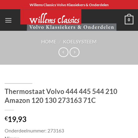
Ga
Willems Classics Volvo Klassiekers & Onderdelen
naar
inhoud
0
HOME
/
KOELSYSTEEM
Thermostaat Volvo 444 445 544 210
Amazon 120 130 273163 71C
19,93
€
Onderdeelnummer: 273163