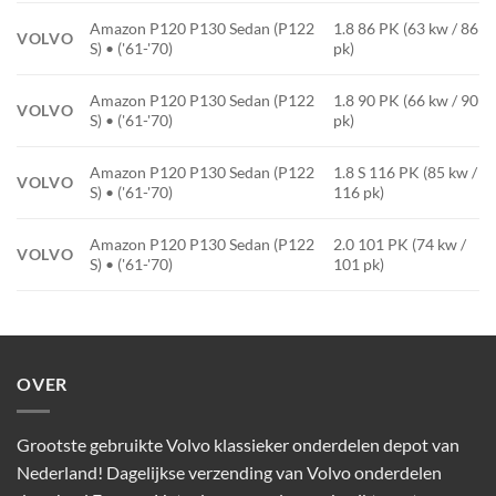
Amazon P120 P130 Sedan (P122
1.8 86 PK (63 kw / 86
VOLVO
S) • ('61-'70)
pk)
Amazon P120 P130 Sedan (P122
1.8 90 PK (66 kw / 90
VOLVO
S) • ('61-'70)
pk)
Amazon P120 P130 Sedan (P122
1.8 S 116 PK (85 kw /
VOLVO
S) • ('61-'70)
116 pk)
Amazon P120 P130 Sedan (P122
2.0 101 PK (74 kw /
VOLVO
S) • ('61-'70)
101 pk)
OVER
Grootste gebruikte Volvo klassieker onderdelen depot van
Nederland! Dagelijkse verzending van Volvo onderdelen