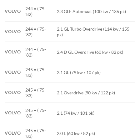
244 • ('75-
VOLVO
2.3 GLE Automaat (100 kw / 136 pk)
'82)
244 • ('75-
2.1 GL Turbo Overdrive (114 kw / 155
VOLVO
'82)
pk)
244 • ('75-
VOLVO
2.4 D GL Overdrive (60 kw / 82 pk)
'82)
245 • ('75-
VOLVO
2.1 GL (79 kw / 107 pk)
'83)
245 • ('75-
VOLVO
2.1 Overdrive (90 kw / 122 pk)
'83)
245 • ('75-
VOLVO
2.1 (74 kw / 101 pk)
'83)
245 • ('75-
VOLVO
2.0 L (60 kw / 82 pk)
'83)