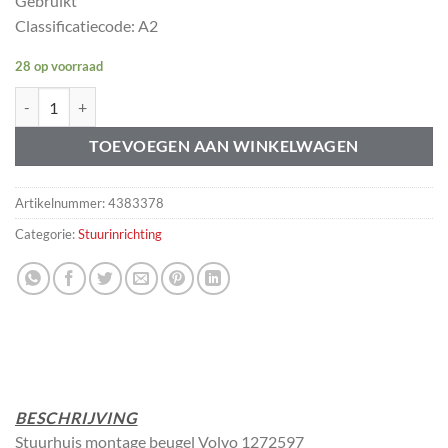
Gebruikt
Classificatiecode: A2
28 op voorraad
Stuurhuis montage beugel Volvo 240 242 244 245 262 264 265 aantal
TOEVOEGEN AAN WINKELWAGEN
Artikelnummer:
4383378
Categorie:
Stuurinrichting
BESCHRIJVING
Stuurhuis montage beugel Volvo 1272597