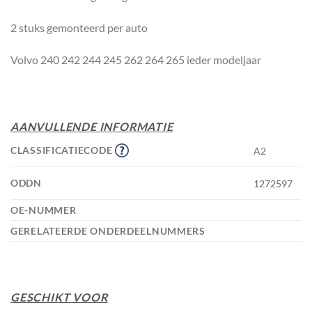
2 stuks gemonteerd per auto
Volvo 240 242 244 245 262 264 265 ieder modeljaar
AANVULLENDE INFORMATIE
CLASSIFICATIECODE
A2
ODDN
1272597
OE-NUMMER
GERELATEERDE ONDERDEELNUMMERS
GESCHIKT VOOR