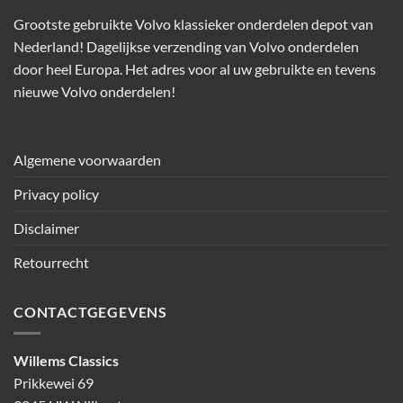
Grootste gebruikte Volvo klassieker onderdelen depot van
Nederland! Dagelijkse verzending van Volvo onderdelen
door heel Europa. Het adres voor al uw gebruikte en tevens
nieuwe Volvo onderdelen!
Algemene voorwaarden
Privacy policy
Disclaimer
Retourrecht
CONTACTGEGEVENS
Willems Classics
Prikkewei 69