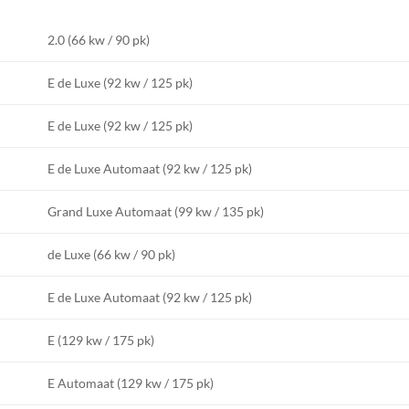
2.0 (66 kw / 90 pk)
E de Luxe (92 kw / 125 pk)
E de Luxe (92 kw / 125 pk)
E de Luxe Automaat (92 kw / 125 pk)
Grand Luxe Automaat (99 kw / 135 pk)
de Luxe (66 kw / 90 pk)
E de Luxe Automaat (92 kw / 125 pk)
E (129 kw / 175 pk)
E Automaat (129 kw / 175 pk)