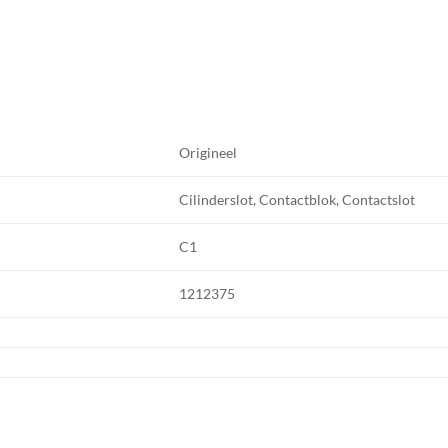
Origineel
Cilinderslot, Contactblok, Contactslot
C1
1212375