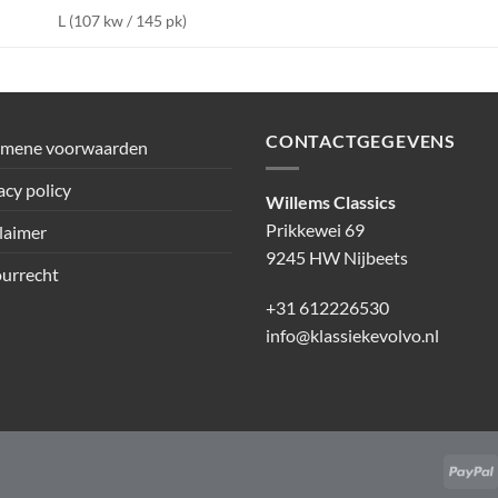
L (107 kw / 145 pk)
CONTACTGEGEVENS
emene voorwaarden
acy policy
Willems Classics
Prikkewei 69
laimer
9245 HW Nijbeets
urrecht
+31 612226530
info@klassiekevolvo.nl