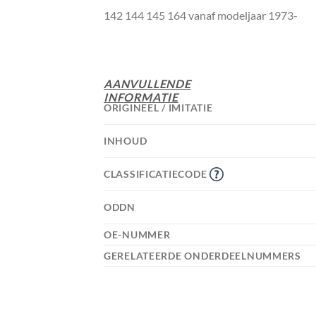
142 144 145 164 vanaf modeljaar 1973-
AANVULLENDE
INFORMATIE
ORIGINEEL / IMITATIE
INHOUD
CLASSIFICATIECODE
ODDN
OE-NUMMER
GERELATEERDE ONDERDEELNUMMERS