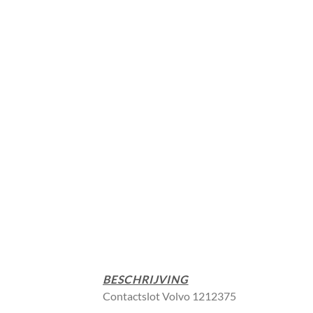
BESCHRIJVING
Contactslot Volvo 1212375