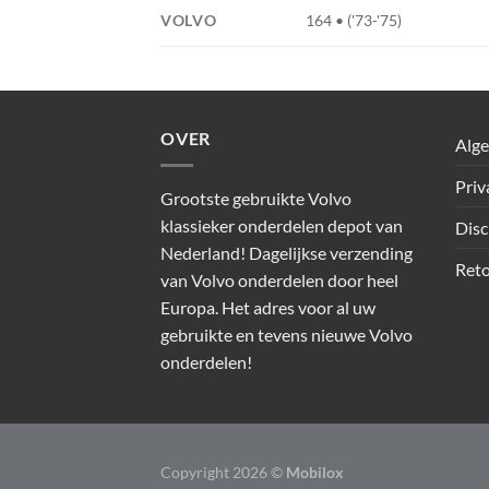
VOLVO
164 • ('73-'75)
OVER
Alg
Priv
Grootste gebruikte Volvo
klassieker onderdelen depot van
Disc
Nederland! Dagelijkse verzending
Reto
van Volvo onderdelen door heel
Europa. Het adres voor al uw
gebruikte en tevens nieuwe Volvo
onderdelen!
Copyright 2026 ©
Mobilox