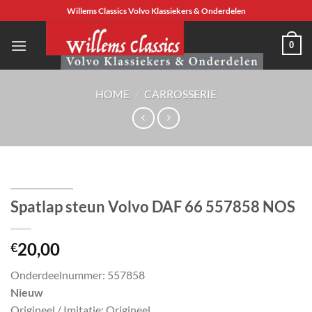
Ga
Willems Classics Volvo Klassiekers & Onderdelen
naar
inhoud
0
HOME
/
CARROSSERIE
Spatlap steun Volvo DAF 66 557858 NOS
20,00
€
Onderdeelnummer: 557858
Nieuw
Origineel / Imitatie: Origineel