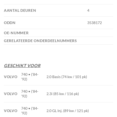
AANTAL DEUREN
4
ODDN
3538172
OE-NUMMER
GERELATEERDE ONDERDEELNUMMERS
GESCHIKT VOOR
740 • ('84-
VOLVO
2.0 Basis (74 kw / 101 pk)
'92)
740 • ('84-
VOLVO
2.3i (85 kw / 116 pk)
'92)
740 • ('84-
VOLVO
2.0 GL Inj. (89 kw / 121 pk)
'92)