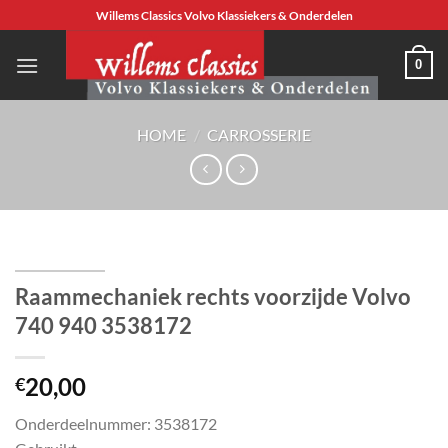
Ga
Willems Classics Volvo Klassiekers & Onderdelen
naar
inhoud
0
HOME
/
CARROSSERIE
Raammechaniek rechts voorzijde Volvo
740 940 3538172
20,00
€
Onderdeelnummer: 3538172