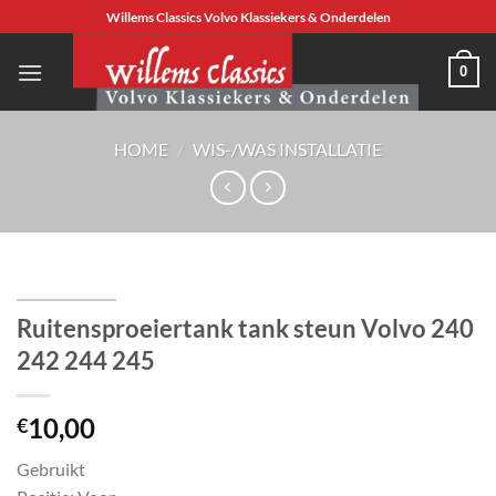
Ga
Willems Classics Volvo Klassiekers & Onderdelen
naar
inhoud
0
HOME
/
WIS-/WAS INSTALLATIE
Ruitensproeiertank tank steun Volvo 240
242 244 245
10,00
€
Gebruikt