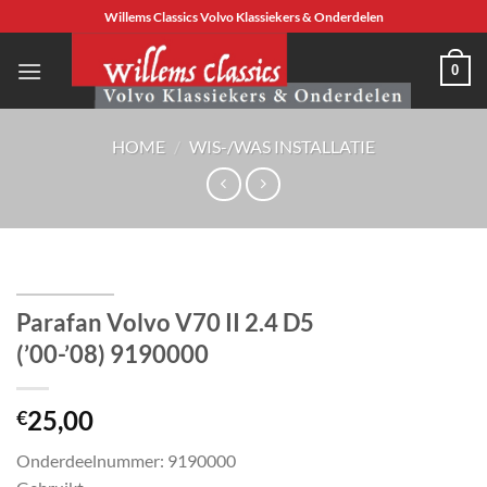
Ga
Willems Classics Volvo Klassiekers & Onderdelen
naar
inhoud
0
HOME
/
WIS-/WAS INSTALLATIE
Parafan Volvo V70 II 2.4 D5
(’00-’08) 9190000
25,00
€
Onderdeelnummer: 9190000