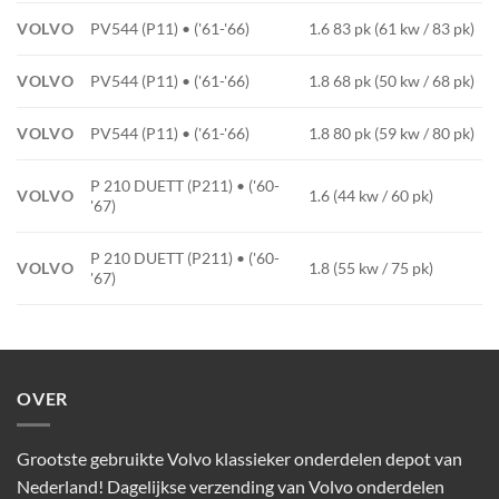
VOLVO
PV544 (P11) • ('61-'66)
1.6 83 pk (61 kw / 83 pk)
VOLVO
PV544 (P11) • ('61-'66)
1.8 68 pk (50 kw / 68 pk)
VOLVO
PV544 (P11) • ('61-'66)
1.8 80 pk (59 kw / 80 pk)
P 210 DUETT (P211) • ('60-
VOLVO
1.6 (44 kw / 60 pk)
'67)
P 210 DUETT (P211) • ('60-
VOLVO
1.8 (55 kw / 75 pk)
'67)
OVER
Grootste gebruikte Volvo klassieker onderdelen depot van
Nederland! Dagelijkse verzending van Volvo onderdelen