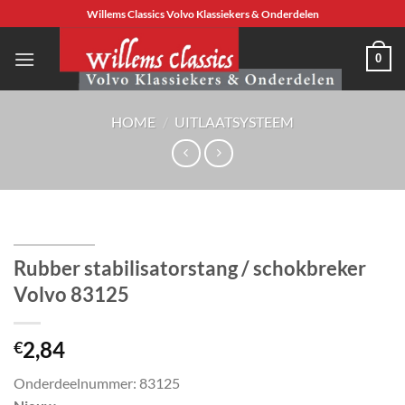
Ga
Willems Classics Volvo Klassiekers & Onderdelen
naar
inhoud
0
HOME
/
UITLAATSYSTEEM
Rubber stabilisatorstang / schokbreker
Volvo 83125
2,84
€
Onderdeelnummer: 83125