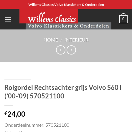
Ga
Willems Classics Volvo Klassiekers & Onderdelen
naar
inhoud
0
HOME
/
INTERIEUR
Rolgordel Rechtsachter grijs Volvo S60 I
(’00-’09) 570521100
24,00
€
Onderdeelnummer: 570521100