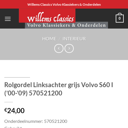
Ga
Willems Classics Volvo Klassiekers & Onderdelen
naar
inhoud
0
HOME
/
INTERIEUR
Rolgordel Linksachter grijs Volvo S60 I
(’00-’09) 570521200
24,00
€
Onderdeelnummer: 570521200