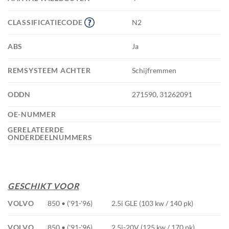
CLASSIFICATIECODE
N2
ABS
Ja
REMSYSTEEM ACHTER
Schijfremmen
ODDN
271590, 31262091
OE-NUMMER
GERELATEERDE
ONDERDEELNUMMERS
GESCHIKT VOOR
VOLVO
850 • ('91-'96)
2.5i GLE (103 kw / 140 pk)
VOLVO
850 • ('91-'96)
2.5i-20V (125 kw / 170 pk)