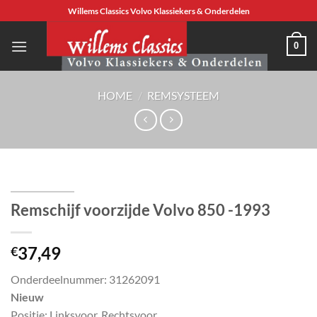
Ga
Willems Classics Volvo Klassiekers & Onderdelen
naar
inhoud
0
HOME
/
REMSYSTEEM
Remschijf voorzijde Volvo 850 -1993
37,49
€
Onderdeelnummer: 31262091
Nieuw
Positie: Linksvoor, Rechtsvoor