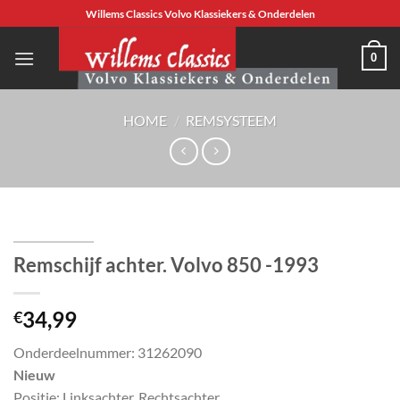
Ga
Willems Classics Volvo Klassiekers & Onderdelen
naar
inhoud
0
HOME
/
REMSYSTEEM
Remschijf achter. Volvo 850 -1993
34,99
€
Onderdeelnummer: 31262090
Nieuw
Positie: Linksachter, Rechtsachter