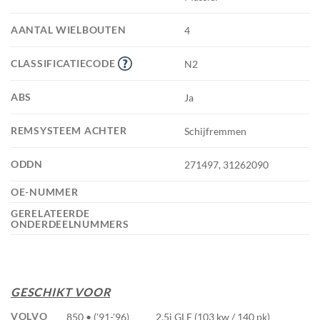
AANTAL WIELBOUTEN
4
CLASSIFICATIECODE
N2
ABS
Ja
REMSYSTEEM ACHTER
Schijfremmen
ODDN
271497, 31262090
OE-NUMMER
GERELATEERDE
ONDERDEELNUMMERS
GESCHIKT VOOR
VOLVO
850 • ('91-'96)
2.5i GLE (103 kw / 140 pk)