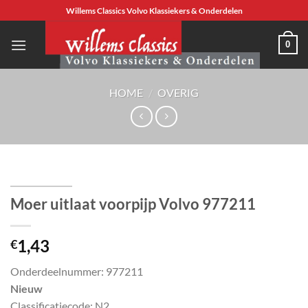
Ga
Willems Classics Volvo Klassiekers & Onderdelen
naar
inhoud
0
HOME
/
OVERIG
Moer uitlaat voorpijp Volvo 977211
1,43
€
Onderdeelnummer: 977211
Nieuw
Classificatiecode: N2