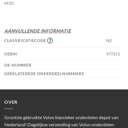
M10
AANVULLENDE INFORMATIE
CLASSIFICATIECODE
N2
ODDN
977211
OE-NUMMER
GERELATEERDE ONDERDEELNUMMERS
OVER
Grootste gebruikte Volvo klassieker onderdelen depot van
Nederland! Dagelijkse verzending van Volvo onderdelen