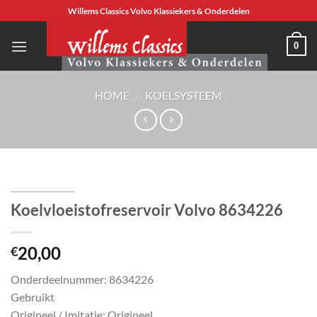
Ga
Willems Classics Volvo Klassiekers & Onderdelen
naar
inhoud
0
HOME
/
KOELSYSTEEM
Koelvloeistofreservoir Volvo 8634226
20,00
€
Onderdeelnummer: 8634226
Gebruikt
Origineel / Imitatie: Origineel