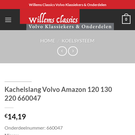
Ga
Willems Classics Volvo Klassiekers & Onderdelen
naar
inhoud
0
HOME
/
KOELSYSTEEM
Kachelslang Volvo Amazon 120 130
220 660047
14,19
€
Onderdeelnummer: 660047