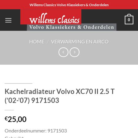
Ga
Willems Classics Volvo Klassiekers & Onderdelen
naar
inhoud
0
HOME
/
VERWARMING EN AIRCO
Kachelradiateur Volvo XC70 II 2.5 T
(’02-’07) 9171503
25,00
€
Onderdeelnummer: 9171503