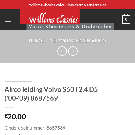
Ga
Willems Classics Volvo Klassiekers & Onderdelen
naar
inhoud
0
HOME
/
VERWARMING EN AIRCO
Airco leiding Volvo S60 I 2.4 D5
(’00-’09) 8687569
20,00
€
Onderdeelnummer: 8687569