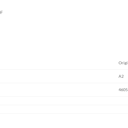
0F
Origi
A2
4605