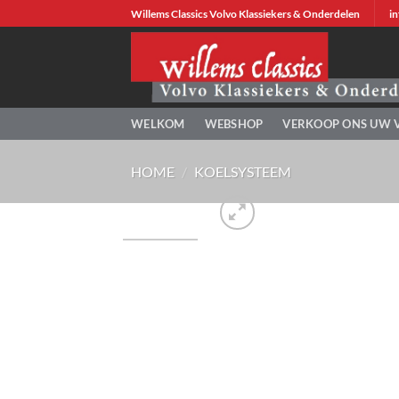
Ga
Willems Classics Volvo Klassiekers & Onderdelen
in
naar
inhoud
WELKOM
WEBSHOP
VERKOOP ONS UW 
HOME
/
KOELSYSTEEM