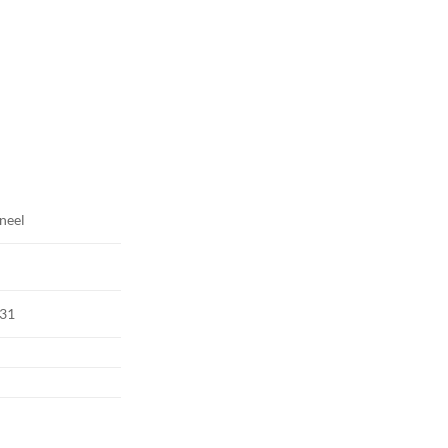
neel
31