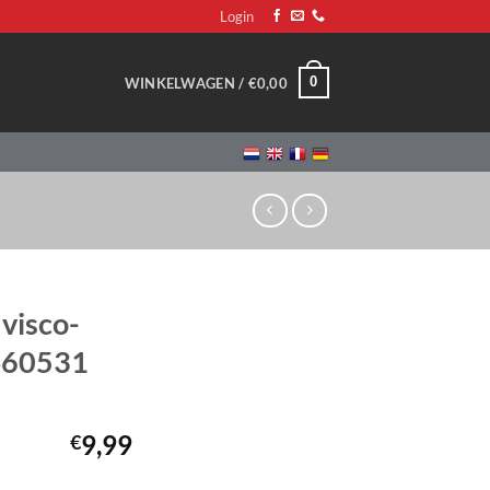
Login
0
WINKELWAGEN /
€
0,00
visco-
 460531
9,99
€