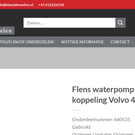
fo@klassiekevolvo.nl
+31 612226530
Zoeken
naar:
VOLVO EN/OF ONDERDELEN!
NUTTIGE INFORMATIE
CONTACT
Flens waterpomp 
koppeling Volvo
Onderdeelnummer: 460531
Gebruikt
Origineel / Imitatie: Origineel