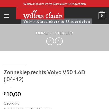
Ga
Willems Classics Volvo Klassiekers & Onderdelen
naar
inhoud
0
HOME
/
INTERIEUR
Zonneklep rechts Volvo V50 1.6D
(’04-’12)
10,00
€
Gebruikt