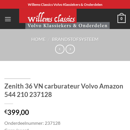
Ga
Willems Classics Volvo Klassiekers & Onderdelen
naar
inhoud
0
HOME
/
BRANDSTOFSYSTEEM
Zenith 36 VN carburateur Volvo Amazon
544 210 237128
399,00
€
Onderdeelnummer: 237128