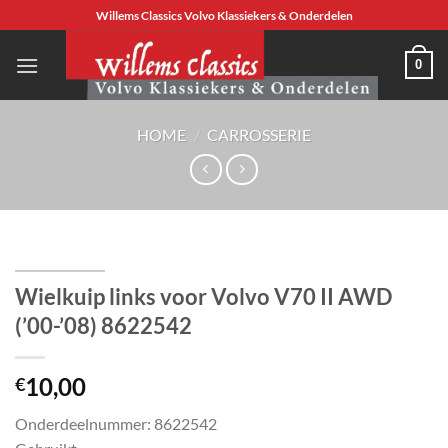
Ga
Willems Classics Volvo Klassiekers & Onderdelen
naar
inhoud
0
HOME
/
CARROSSERIE
Wielkuip links voor Volvo V70 II AWD
(’00-’08) 8622542
10,00
€
Onderdeelnummer: 8622542