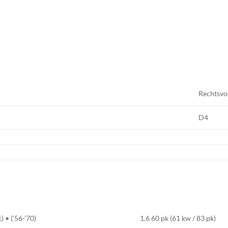
Rechtsvo
D4
• ('56-'70)
1.6 60 pk (61 kw / 83 pk)