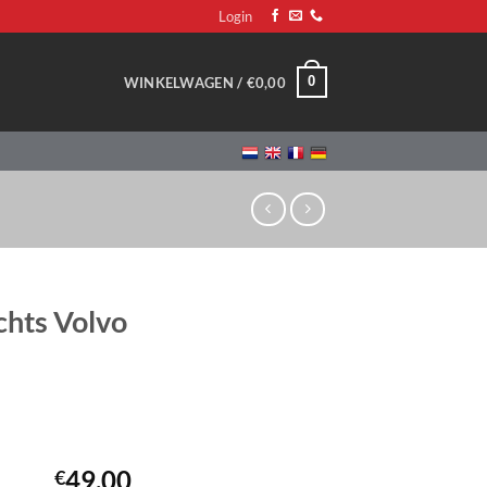
Login
0
WINKELWAGEN /
€
0,00
chts Volvo
49,00
€