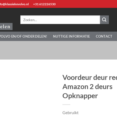
fo@klassiekevolvo.nl
+31 612226530
Zoeken
naar:
VOLVO EN/OF ONDERDELEN!
NUTTIGE INFORMATIE
CONTACT
Voordeur deur re
Amazon 2 deurs
Opknapper
Gebruikt