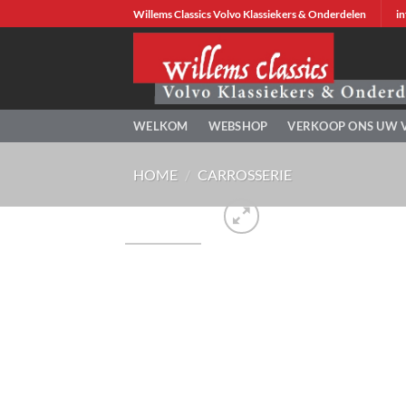
Ga
Willems Classics Volvo Klassiekers & Onderdelen
in
naar
inhoud
WELKOM
WEBSHOP
VERKOOP ONS UW 
HOME
/
CARROSSERIE