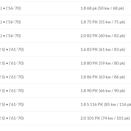
• ('56-'70)
1.8 68 pk (50 kw / 68 pk)
• ('56-'70)
1.8 75 PK (55 kw / 75 pk)
• ('56-'70)
2.0 82 PK (60 kw / 82 pk)
) • ('61-'70)
1.6 83 PK (61 kw / 83 pk)
) • ('61-'70)
1.8 80 PK (59 kw / 80 pk)
) • ('61-'70)
1.8 86 PK (63 kw / 86 pk)
) • ('61-'70)
1.8 90 PK (66 kw / 90 pk)
) • ('61-'70)
1.8 S 116 PK (85 kw / 116 p
) • ('61-'70)
2.0 101 PK (74 kw / 101 pk)