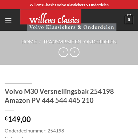
Ga
Willems Classics Volvo Klassiekers & Onderdelen
naar
inhoud
0
HOME
/
TRANSMISSIE EN -ONDERDELEN
Volvo M30 Versnellingsbak 254198
Amazon PV 444 544 445 210
149,00
€
Onderdeelnummer: 254198