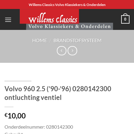
Ga
Willems Classics Volvo Klassiekers & Onderdelen
naar
inhoud
0
HOME
/
BRANDSTOFSYSTEEM
Volvo 960 2.5 (’90-’96) 0280142300
ontluchting ventiel
10,00
€
Onderdeelnummer: 0280142300