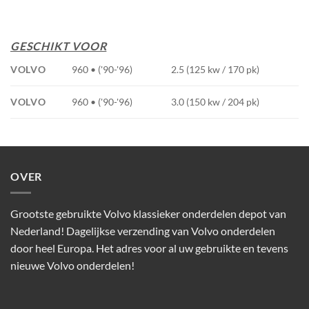
GESCHIKT VOOR
VOLVO
960 • ('90-'96)
2.5 (125 kw / 170 pk)
VOLVO
960 • ('90-'96)
3.0 (150 kw / 204 pk)
OVER
Grootste gebruikte Volvo klassieker onderdelen depot van
Nederland! Dagelijkse verzending van Volvo onderdelen
door heel Europa. Het adres voor al uw gebruikte en tevens
nieuwe Volvo onderdelen!