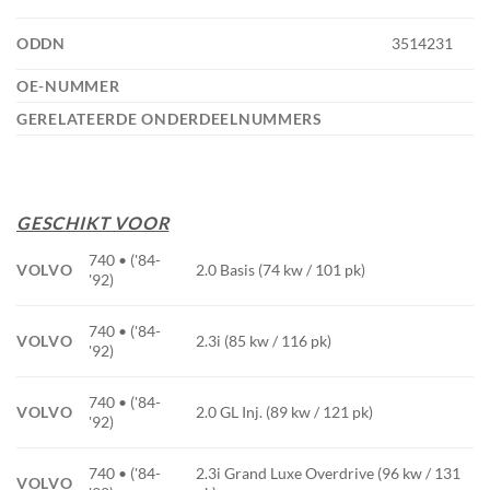
ODDN
3514231
OE-NUMMER
GERELATEERDE ONDERDEELNUMMERS
GESCHIKT VOOR
740 • ('84-
VOLVO
2.0 Basis (74 kw / 101 pk)
'92)
740 • ('84-
VOLVO
2.3i (85 kw / 116 pk)
'92)
740 • ('84-
VOLVO
2.0 GL Inj. (89 kw / 121 pk)
'92)
740 • ('84-
2.3i Grand Luxe Overdrive (96 kw / 131
VOLVO