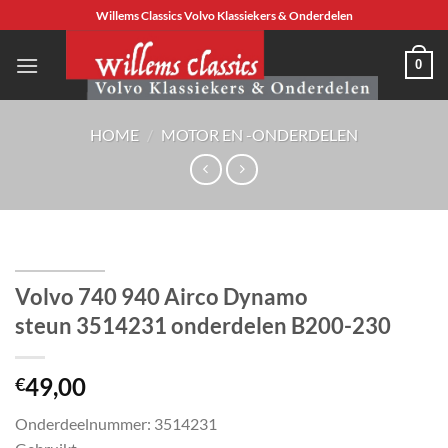
Ga
Willems Classics Volvo Klassiekers & Onderdelen
naar
inhoud
0
HOME
/
MOTOR EN -ONDERDELEN
Volvo 740 940 Airco Dynamo
steun 3514231 onderdelen B200-230
49,00
€
Onderdeelnummer: 3514231