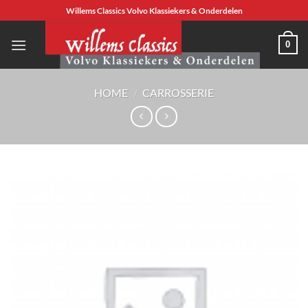
Ga
Willems Classics Volvo Klassiekers & Onderdelen
naar
inhoud
0
HOME
/
CARROSSERIE