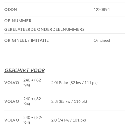
ODDN
1220894
OE-NUMMER
GERELATEERDE ONDERDEELNUMMERS
ORIGINEEL / IMITATIE
Origineel
GESCHIKT VOOR
240 • ('82-
VOLVO
2.0i Polar (82 kw / 111 pk)
'94)
240 • ('82-
VOLVO
2.3i (85 kw / 116 pk)
'94)
240 • ('82-
VOLVO
2.0 (74 kw / 101 pk)
'94)