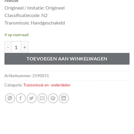
Nieuw
Origineel / Imitatie: Origineel
Classificatiecode: N2
Transmissie: Handgeschakeld
4 op voorraad
Versnellingspook onderdeel Volvo 240 260 740 760 780 940 960 aant
TOEVOEGEN AAN WINKELWAGEN
Artikelnummer:
2590031
Categorie:
Transmissie en -onderdelen