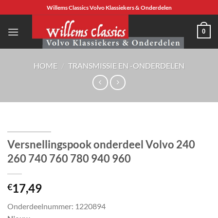
Ga
Willems Classics Volvo Klassiekers & Onderdelen
naar
inhoud
0
HOME
/
TRANSMISSIE EN -ONDERDELEN
Versnellingspook onderdeel Volvo 240
260 740 760 780 940 960
17,49
€
Onderdeelnummer: 1220894