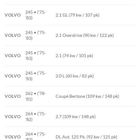
245 • ('75-
VOLVO
2.1 GL (79 kw / 107 pk)
'83)
245 • ('75-
VOLVO
2.1 Overdrive (90 kw / 122 pk)
'83)
245 • ('75-
VOLVO
2.1 (74 kw / 101 pk)
'83)
245 • ('75-
VOLVO
2.0 L (60 kw / 82 pk)
'83)
262 • ('78-
VOLVO
Coupé Bertone (109 kw / 148 pk)
'81)
264 • ('75-
VOLVO
2.7 (109 kw / 148 pk)
'82)
264 • ('75-
VOLVO
DL Aut. 125 Pk. (92 kw / 125 pk)
'82)