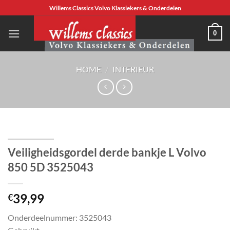
Ga
Willems Classics Volvo Klassiekers & Onderdelen
naar
inhoud
0
HOME
/
INTERIEUR
Veiligheidsgordel derde bankje L Volvo
850 5D 3525043
39,99
€
Onderdeelnummer: 3525043