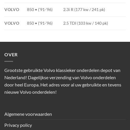
VOLVO
850 • ('91-'96)
2.3i R (177 kw / 241 pk)
VOLVO
850 • ('91-'96)
2.5 TDI (103 kw / 140 pk)
OVER
Grootste gebruikte Volvo klassieker onderdelen depot van
Nederland! Dagelijkse verzending van Volvo onderdelen
door heel Europa. Het adres voor al uw gebruikte en tevens
nieuwe Volvo onderdelen!
Algemene voorwaarden
Privacy policy