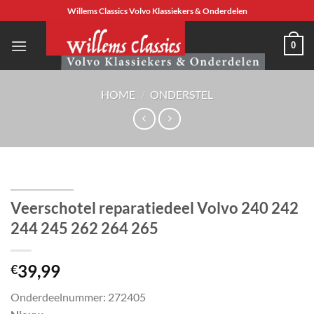
Ga
Willems Classics Volvo Klassiekers & Onderdelen
naar
inhoud
0
HOME
/
ONDERSTEL
Veerschotel reparatiedeel Volvo 240 242
244 245 262 264 265
39,99
€
Onderdeelnummer: 272405