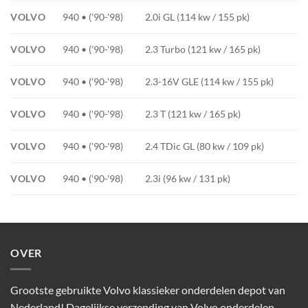
VOLVO
940 • ('90-'98)
2.0i GL (114 kw / 155 pk)
VOLVO
940 • ('90-'98)
2.3 Turbo (121 kw / 165 pk)
VOLVO
940 • ('90-'98)
2.3-16V GLE (114 kw / 155 pk)
VOLVO
940 • ('90-'98)
2.3 T (121 kw / 165 pk)
VOLVO
940 • ('90-'98)
2.4 TDic GL (80 kw / 109 pk)
VOLVO
940 • ('90-'98)
2.3i (96 kw / 131 pk)
OVER
Grootste gebruikte Volvo klassieker onderdelen depot van
Nederland! Dagelijkse verzending van Volvo onderdelen