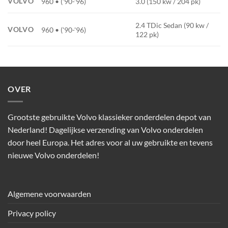
VOLVO
960 • ('90-'96)
3.0 (150 kw / 204 pk)
2.4 TDic Sedan (90 kw /
VOLVO
960 • ('90-'96)
122 pk)
OVER
Grootste gebruikte Volvo klassieker onderdelen depot van
Nederland! Dagelijkse verzending van Volvo onderdelen
door heel Europa. Het adres voor al uw gebruikte en tevens
nieuwe Volvo onderdelen!
Algemene voorwaarden
Privacy policy