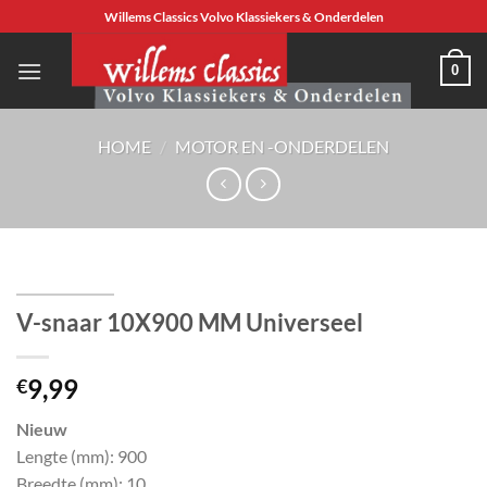
Ga
Willems Classics Volvo Klassiekers & Onderdelen
naar
inhoud
0
HOME
/
MOTOR EN -ONDERDELEN
V-snaar 10X900 MM Universeel
9,99
€
Nieuw
Lengte (mm): 900
Breedte (mm): 10