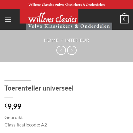
Ga
Willems Classics Volvo Klassiekers & Onderdelen
naar
inhoud
0
HOME
/
INTERIEUR
Toerenteller universeel
9,99
€
Gebruikt
Classificatiecode: A2