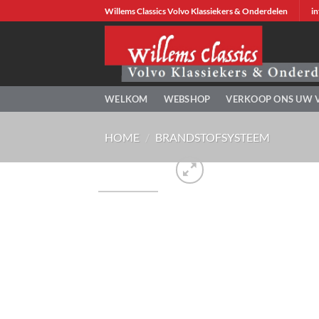
Ga
Willems Classics Volvo Klassiekers & Onderdelen
in
naar
inhoud
WELKOM
WEBSHOP
VERKOOP ONS UW 
HOME
/
BRANDSTOFSYSTEEM