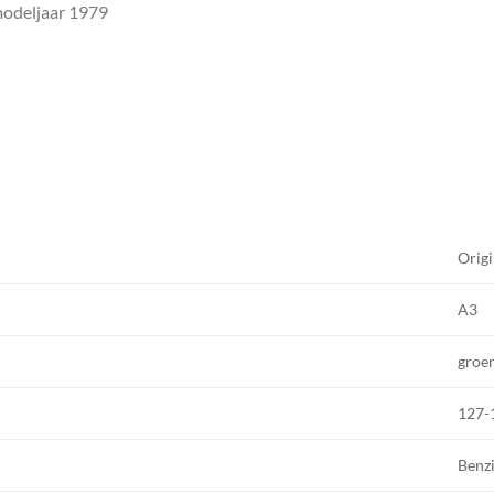
modeljaar 1979
Origi
A3
groe
127-
Benz