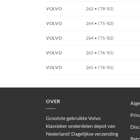
VOLVO
262 • ('78-'81)
VOLVO
264 • ('75-'82)
VOLVO
264 • ('75-'82)
VOLVO
265 • ('76-'81)
VOLVO
265 • ('76-'81)
OVER
Alg
Priv
Grootste gebruikte Volvo
klassieker onderdelen depot van
Disc
Nederland! Dagelijkse verzending
Reto