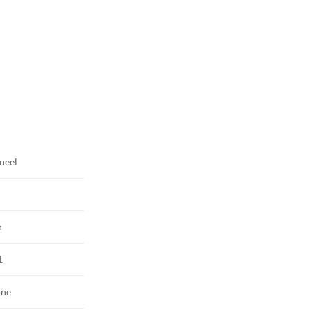
neel
n
1
ine