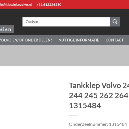
fo@klassiekevolvo.nl
+31 612226530
Zoeken
naar:
VOLVO EN/OF ONDERDELEN!
NUTTIGE INFORMATIE
CONTACT
Tankklep Volvo 2
244 245 262 264
1315484
Onderdeelnummer: 1315484