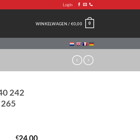
Login
0
WINKELWAGEN /
€
0,00
40 242
 265
24,00
€