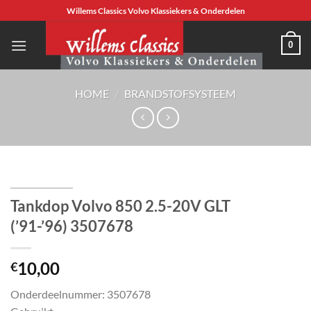
Ga
Willems Classics Volvo Klassiekers & Onderdelen
naar
inhoud
0
HOME
/
BRANDSTOFSYSTEEM
Tankdop Volvo 850 2.5-20V GLT
(’91-’96) 3507678
10,00
€
Onderdeelnummer: 3507678