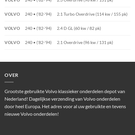
VOLVO
240 • ('82-'94)
2.1 Turbo Overdrive (114 kw / 155 pk)
VOLVO
240 • ('82-'94)
2.4 D GL (60 kw / 82 pk)
VOLVO
240 • ('82-'94)
2.1 Overdrive (96 kw / 131 pk)
OVER
Grootste gebruikte Volvo klassieker onderdelen depot van
Nederland! Dagelijkse verzending van Volvo onderdelen
door heel Europa. Het adres voor al uw gebruikte en tevens
nieuwe Volvo onderdelen!