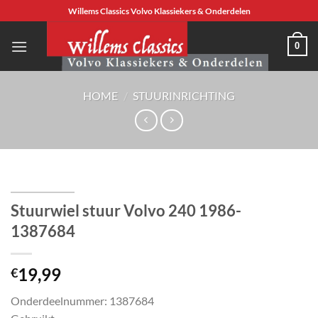
Ga
Willems Classics Volvo Klassiekers & Onderdelen
naar
inhoud
0
HOME
/
STUURINRICHTING
Stuurwiel stuur Volvo 240 1986-
1387684
19,99
€
Onderdeelnummer: 1387684