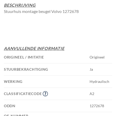
BESCHRIJVING
Stuurhuis montage beugel Volvo 1272678
AANVULLENDE INFORMATIE
ORIGINEEL / IMITATIE
Origineel
STUURBEKRACHTIGING
Ja
WERKING
Hydraulisch
CLASSIFICATIECODE
A2
ODDN
1272678
OE-NUMMER