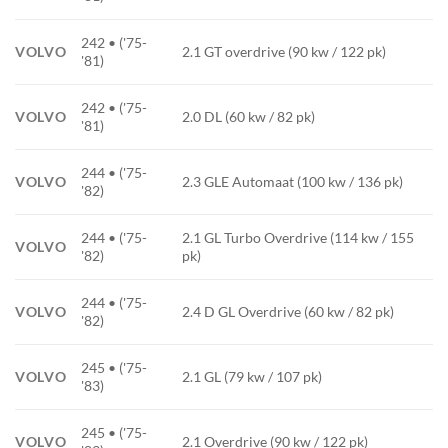
242 • ('75-
VOLVO
2.1 GT overdrive (90 kw / 122 pk)
'81)
242 • ('75-
VOLVO
2.0 DL (60 kw / 82 pk)
'81)
244 • ('75-
VOLVO
2.3 GLE Automaat (100 kw / 136 pk)
'82)
244 • ('75-
2.1 GL Turbo Overdrive (114 kw / 155
VOLVO
'82)
pk)
244 • ('75-
VOLVO
2.4 D GL Overdrive (60 kw / 82 pk)
'82)
245 • ('75-
VOLVO
2.1 GL (79 kw / 107 pk)
'83)
245 • ('75-
VOLVO
2.1 Overdrive (90 kw / 122 pk)