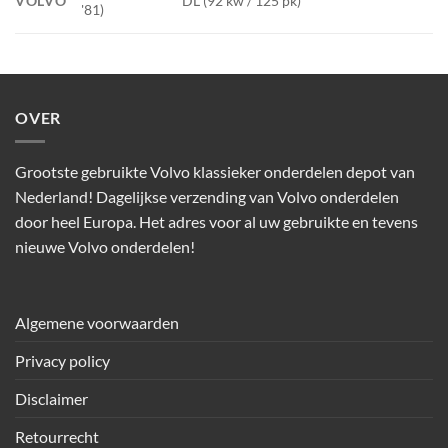
VOLVO
DL (92 kw / 125 pk)
'81)
OVER
Grootste gebruikte Volvo klassieker onderdelen depot van
Nederland! Dagelijkse verzending van Volvo onderdelen
door heel Europa. Het adres voor al uw gebruikte en tevens
nieuwe Volvo onderdelen!
Algemene voorwaarden
Privacy policy
Disclaimer
Retourrecht