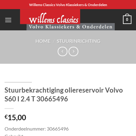
Ga
Willems Classics Volvo Klassiekers & Onderdelen
naar
inhoud
0
HOME
/
STUURINRICHTING
Stuurbekrachtiging oliereservoir Volvo
S60 I 2.4 T 30665496
15,00
€
Onderdeelnummer: 30665496