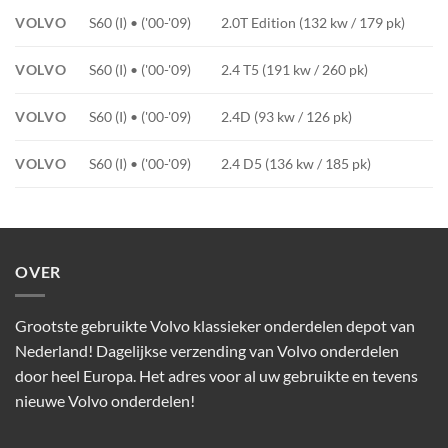
VOLVO
S60 (I) • ('00-'09)
2.0T Edition (132 kw / 179 pk)
VOLVO
S60 (I) • ('00-'09)
2.4 T5 (191 kw / 260 pk)
VOLVO
S60 (I) • ('00-'09)
2.4D (93 kw / 126 pk)
VOLVO
S60 (I) • ('00-'09)
2.4 D5 (136 kw / 185 pk)
OVER
Grootste gebruikte Volvo klassieker onderdelen depot van
Nederland! Dagelijkse verzending van Volvo onderdelen
door heel Europa. Het adres voor al uw gebruikte en tevens
nieuwe Volvo onderdelen!