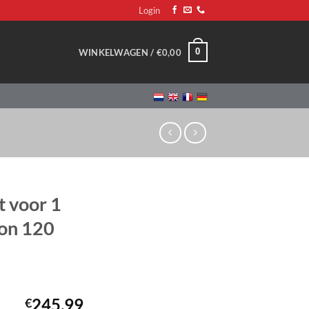
Login
0
WINKELWAGEN /
€
0,00
t voor 1
zon 120
245,99
€