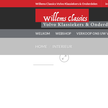
Ga
Willems Classics Volvo Klassiekers & Onderdelen
in
naar
inhoud
WELKOM
WEBSHOP
VERKOOP ONS UW 
HOME
/
INTERIEUR