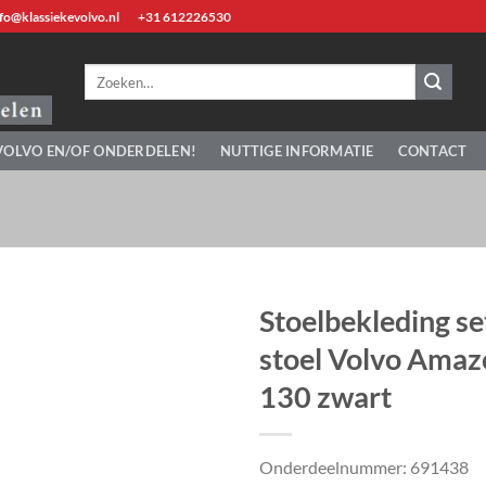
fo@klassiekevolvo.nl
+31 612226530
Zoeken
naar:
VOLVO EN/OF ONDERDELEN!
NUTTIGE INFORMATIE
CONTACT
Stoelbekleding se
stoel Volvo Ama
130 zwart
Onderdeelnummer: 691438