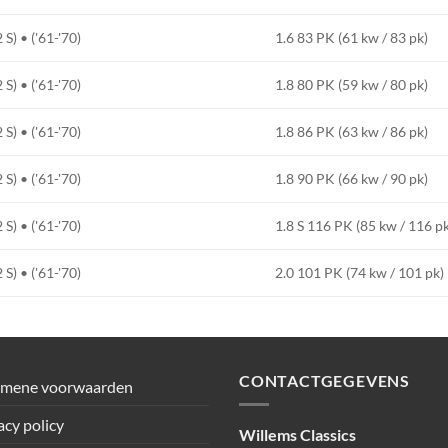
) • ('61-'70)
1.6 83 PK (61 kw / 83 pk)
) • ('61-'70)
1.8 80 PK (59 kw / 80 pk)
) • ('61-'70)
1.8 86 PK (63 kw / 86 pk)
) • ('61-'70)
1.8 90 PK (66 kw / 90 pk)
) • ('61-'70)
1.8 S 116 PK (85 kw / 116 p
) • ('61-'70)
2.0 101 PK (74 kw / 101 pk)
CONTACTGEGEVENS
emene voorwaarden
acy policy
Willems Classics