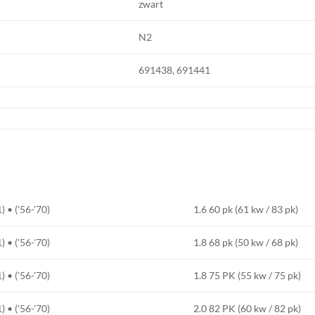
zwart
N2
691438, 691441
• ('56-'70)
1.6 60 pk (61 kw / 83 pk)
• ('56-'70)
1.8 68 pk (50 kw / 68 pk)
• ('56-'70)
1.8 75 PK (55 kw / 75 pk)
• ('56-'70)
2.0 82 PK (60 kw / 82 pk)