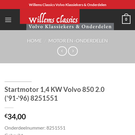
Ga
Willems Classics Volvo Klassiekers & Onderdelen
naar
inhoud
0
HOME
/
MOTOR EN -ONDERDELEN
Startmotor 1,4 KW Volvo 850 2.0
(’91-’96) 8251551
34,00
€
Onderdeelnummer: 8251551