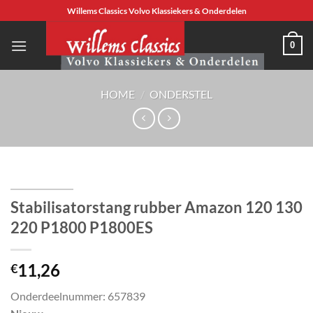
Ga
Willems Classics Volvo Klassiekers & Onderdelen
naar
inhoud
0
HOME
/
ONDERSTEL
Stabilisatorstang rubber Amazon 120 130
220 P1800 P1800ES
11,26
€
Onderdeelnummer: 657839